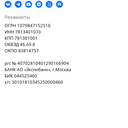
Санкт-
Петербург
Pеквизиты
ОГРН 1079847152516
ИНН 7813401033
КПП 781301001
ОКВЭД 46.69.8
ОКПО 83814757
р/с № 40702810401290166904
БАНК АО «Экспобанк», г.Москва
БИК 044525460
к/с 30101810345250000460