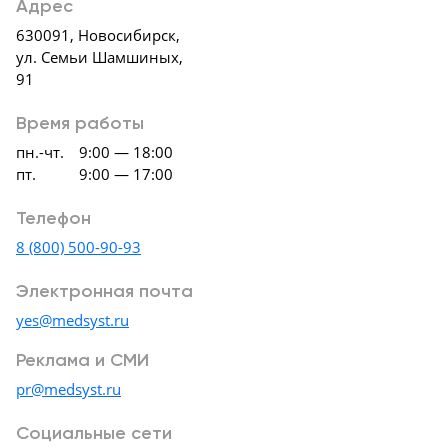
Консалтинг
Адрес
Демозалы
630091
,
Новосибирск
,
Trade-
ул. Семьи Шамшиных,
in
91
Доставка
и
Время работы
оплата
пн.-чт.
9:00 — 18:00
пт.
9:00 — 17:00
Карьера
Телефон
Отзывы
о
8 (800) 500-90-93
товарах
Электронная почта
Контакты
yes@medsyst.ru
Реклама и СМИ
8
(800)
pr@medsyst.ru
500-
90-
Cоциальные сети
93