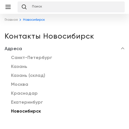
Избранное
Сравнение
Корзина
слуги
Главная
Новосибирск
равнение
Корзина
Лизинг
Клиника
Контакты Новосибирск
под
ключ
Льготное
Адреса
Готовый
кредитование
кабинет
Санкт-Петербург
под
ваш
Казань
Сервисное
запрос
Подробнее
обслуживание
Казань (склад)
Москва
Обучение
Каталог
Краснодар
Цифровизация
Екатеринбург
О
медицинского
компании
Новосибирск
бизнеса
Услуги