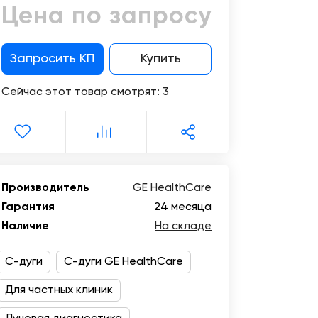
Цифровизация
Цена по запросу
медицинского
бизнеса
Запросить КП
Купить
Консалтинг
Сейчас этот товар смотрят:
3
Trade-
in
Производитель
GE HealthCare
Гарантия
24 месяца
Наличие
На складе
С-дуги
С-дуги GE HealthCare
Для частных клиник