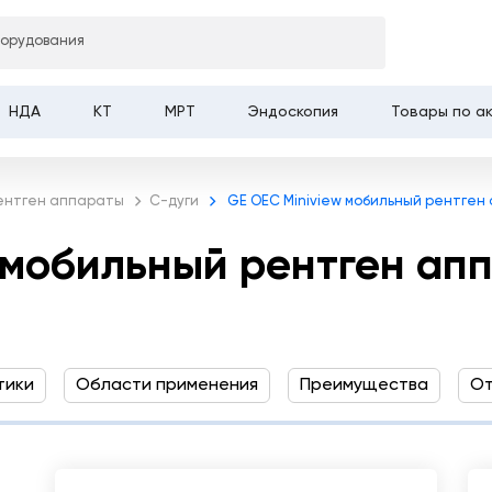
ьный рентген аппарат типа C-
борудования
НДА
КТ
МРТ
Эндоскопия
Товары по а
ентген аппараты
С-дуги
GE OEC Miniview мобильный рентген
 мобильный рентген апп
тики
Области применения
Преимущества
От