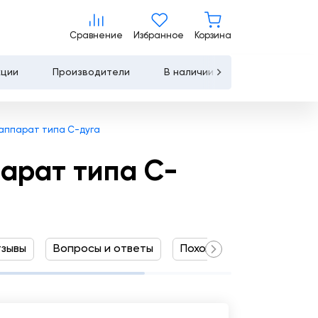
Цена по запросу
Сравнение
Избранное
Корзина
Сравнение
Избранное
Корзина
Запросить КП
Купить
кции
Производители
В наличии
Контакты
Услуги
 аппарат типа C-дуга
Лизинг
арат типа C-
Льготное
кредитование
Сервисное
зывы
Вопросы и ответы
Похожие товары
обслуживание
Обучение