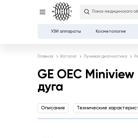
GE OEC Miniview мобил
Поиск медицинского о
дуга
УЗИ аппараты
Косметология
Каталог
Главная
Каталог
Лучевая диагностика
Р
О компании
GE OEC Miniview
Услуги
дуга
Демозалы
Описание
Технические характерис
Доставка и оплата
Карьера