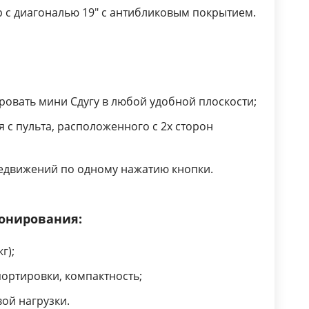
 с диагональю 19" с антибликовым покрытием.
овать мини С­дугу в любой удобной плоскости;
 с пульта, расположенного с 2­х сторон
едвижений по одному нажатию кнопки.
ионирования:
г);
ортировки, компактность;
ой нагрузки.