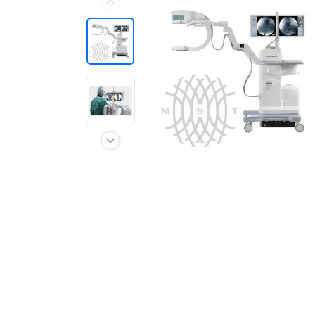
Отзывы о товарах
8 (800) 500-90-93
Санкт-Петербург
RU
EN
CN
AE
KG