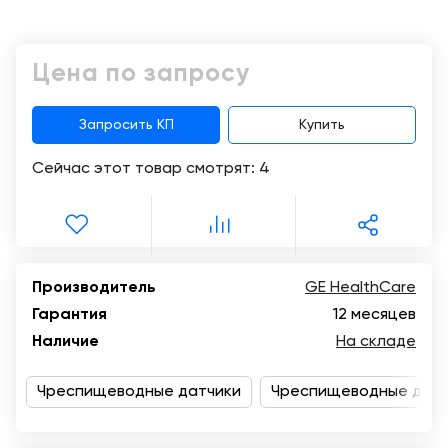
Консалтинг
Демозалы
Trade-
Цена по запросу
in
Доставка
и
оплата
Запросить КП
Купить
Сейчас этот товар смотрят:
4
Карьера
Отзывы
о
товарах
Производитель
GE HealthCare
Гарантия
12 месяцев
Контакты
Наличие
На складе
8
(800)
Чреспищеводные датчики
Чреспищеводные датч
500-
90-
93