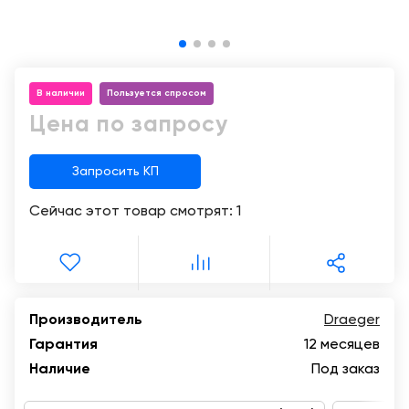
Консалтинг
Демозалы
Trade-
in
Доставка
и
В наличии
Пользуется спросом
оплата
Цена по запросу
Карьера
Запросить КП
Отзывы
Сейчас этот товар смотрят:
1
о
товарах
Контакты
Производитель
Draeger
8
Гарантия
12 месяцев
(800)
500-
Наличие
Под заказ
90-
93