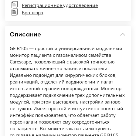
Регистрационное удостоверение
давления (НИАД) — Да
Брошюра
Пульсоксиметрия — Да
Количество каналов температуры — 2
Диапазон измерения температуры, °C — 10-
Описание
45
Диапазон измерения ЧД — 4-120 дыханий в
GE B105 — простой и универсальный модульный
минуту
монитор пациента с газоанализом семейства
Carescape, позволяющий с высокой точностью
Диапазон отображаемой ЧСС, уд/мин — 30-
отслеживать жизненно важные показатели.
250
Идеально подойдет для хирургических блоков,
Диапазон измерения SpO2, % —1-100
реанимаций, отделений кардиологии и палат
Выбор возрастной группы — Да
интенсивной терапии новорожденных. Монитор
Количество каналов ЭКГ — 3/5
поддерживает подключение трех дополнительных
модулей, при этом выставлять настройки заново
Измерения температуры — Да
не нужно. Имеет простой и интуитивно понятный
Измерения ЧД — Да
интерфейс пользователя, что облегчает работу
Мониторинг ЭКГ — Да
персонала и позволяет ему сосредоточиться
Измерения АД — Да
на пациенте. Вы можете заказать или купить
Время автономной работы — 3 часа
со склада в наличии монитор пациента GE B105