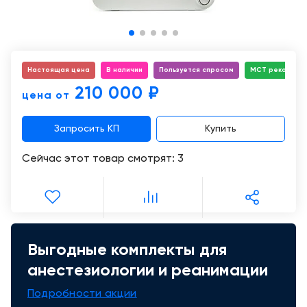
Консалтинг
Демозалы
Trade-
in
Доставка
и
Настоящая цена
В наличии
Пользуется спросом
МСТ рекоменд
оплата
210 000 ₽
цена от
Карьера
Запросить КП
Купить
Отзывы
Сейчас этот товар смотрят:
3
о
товарах
Контакты
Выгодные комплекты для
8
(800)
анестезиологии и реанимации
500-
90-
Подробности акции
93