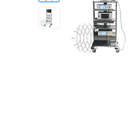
Отзывы о товарах
8 (800) 500-90-93
Санкт-Петербург
RU
EN
CN
AE
KG