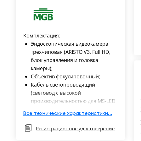
Комплектация:
Эндоскопическая видеокамера
трехчиповая (ARISTO V3, Full HD,
блок управления и головка
камеры);
Объектив фокусировочный;
Кабель светопроводящий
(световод с высокой
производительностью для MS-LED
180W/MGB MS-LED 180W);
Все технические характеристики...
Источник света эндоскопический
(лазерно-светодиодный
Регистрационное удостоверение
гибридный осветитель ARISTO-L3