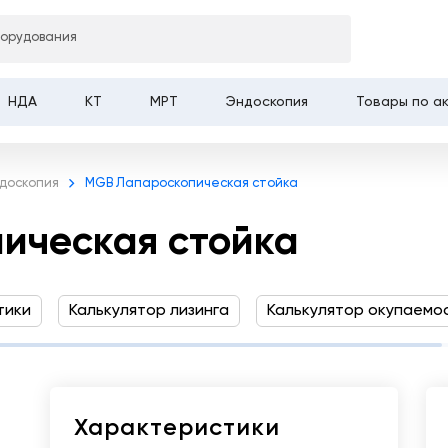
борудования
я стойка
НДА
КТ
МРТ
Эндоскопия
Товары по а
доскопия
MGB Лапароскопическая стойка
ическая стойка
тики
Калькулятор лизинга
Калькулятор окупаемо
Характеристики