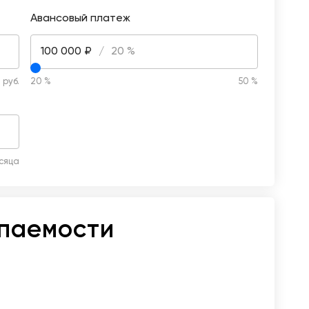
Авансовый платеж
100 000 ₽
/
20 %
 руб.
20 %
50 %
сяца
упаемости