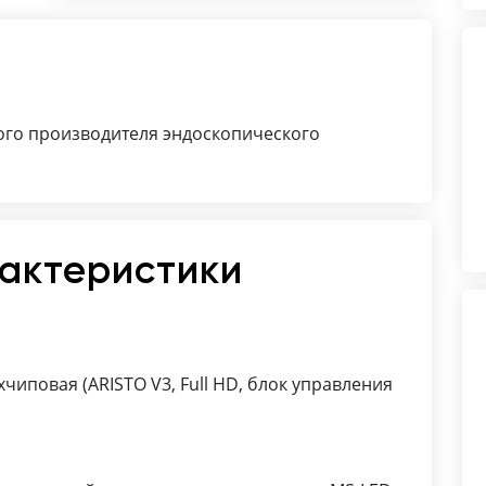
LED/Laser);
Монитор медицинский MGB;
Инсуффлятор (ML-GX/ML-G).
ого производителя эндоскопического
рактеристики
иповая (ARISTO V3, Full HD, блок управления