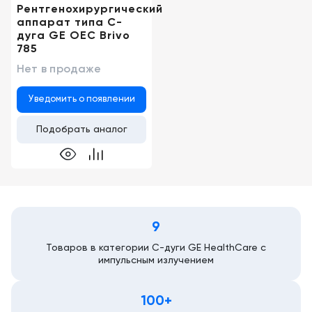
Рентгенохирургический
аппарат типа C-
дуга GE OEC Brivo
785
Нет в продаже
Уведомить о появлении
Подобрать аналог
9
Товаров в категории С-дуги GE HealthCare с
импульсным излучением
100+