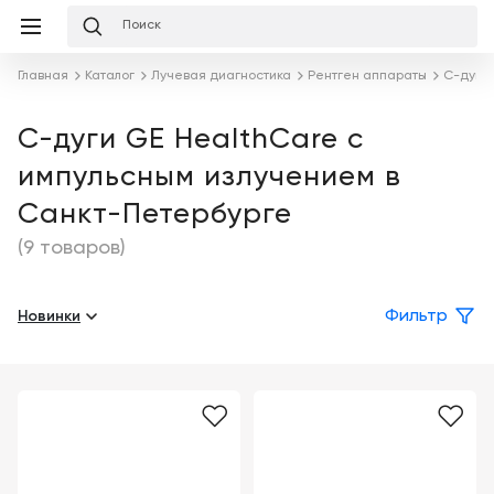
Избранное
Сравнение
Корзина
слуги
Главная
Каталог
Лучевая диагностика
Рентген аппараты
С-дуги
равнение
Корзина
Лизинг
Клиника
С-дуги GE HealthCare с
под
импульсным излучением в
ключ
Льготное
Готовый
кредитование
Санкт-Петербурге
кабинет
под
ваш
(9 товаров)
Сервисное
запрос
Подробнее
обслуживание
Новинки
Фильтр
Обучение
Каталог
Цифровизация
О
медицинского
компании
бизнеса
Услуги