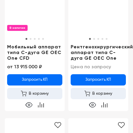
Консалтинг
Демозалы
Trade-
in
Доставка
В наличии
и
оплата
Мобильный аппарат
Рентгенохирургический
Карьера
типа С-дуга GE OEC
аппарат типа С-
One CFD
дуга GE OEC One
от
13 915 000 ₽
Цена по запросу
Отзывы
о
товарах
Запросить КП
Запросить КП
В корзину
В корзину
Контакты
8
(800)
500-
90-
93