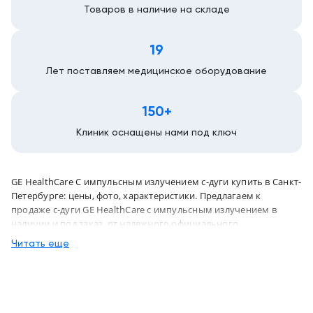
Товаров в наличие на складе
19
Лет поставляем медицинское оборудование
150+
Клиник оснащены нами под ключ
GE HealthCare С импульсным излучением с-дуги купить в Санкт-
Петербурге: цены, фото, характеристики. Предлагаем к
продаже с-дуги GE HealthCare с импульсным излучением в
наличии и под заказ, от надежного официального
дистрибьютора "МСТ", с бесплатной доставкой в город Санкт-
Читать еще
Петербург и по всей России